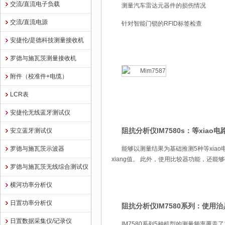
交流/直流电子负载
测量汽车雷达元器件的损伤情况
交流/直流电源
针对智能门锁的RFID标签检查
安捷伦/是德科技测量接收机
罗德与施瓦茨测量接收机
附件（校准件+电缆）
LCR表
安捷伦无线蓝牙测试仪
阻抗分析仪IM7580s：等xiao
安立蓝牙测试仪
罗德与施瓦茨示波器
能够以测量结果为基础推测5种等xiao
xiang值。 此外，使用比较器功能，还
罗德与施瓦茨无线综合测试仪
横河功率分析仪
日置功率分析仪
阻抗分析仪IM7580系列：使用治
日置数据采集仪/记录仪
IM7580系列5种机型的测量频率覆盖了1