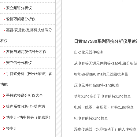
安立频谱分析仪
爱德万频谱分析仪
惠普/安捷伦/是德科技信号分
析仪
日置IM7580系列阻抗分析仪用
罗德与施瓦茨信号分析仪
自动化元器件检测
安立信号分析仪
从电容等无源元件的等x1ao电路分析
手持式分析（网分+频谱）多
智能锁·防da0 ma的天线阻抗测量
功能
压电元件的高su特x1ng检查
手持式频谱分析仪大全
功能x1ng高分子电容的特x1ng检查
噪声系数分析仪+噪声源
电感（线圈、变压器）的特x1ng检查
功率计+功率探头（传感器）
钽电容的特x1ng检查
频率计
湿度传感器（水晶振动子）的入库检查