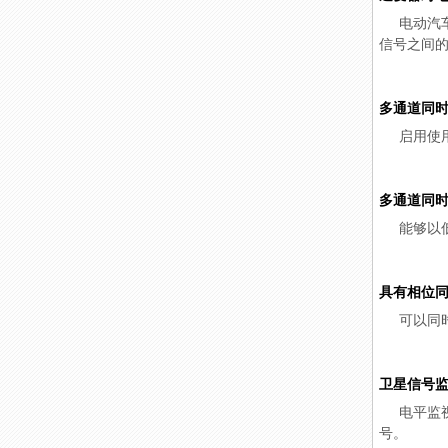
电动汽
信号之间
多通道同时
启用使
多通道同
能够以
具有相位
可以同
卫星信号
电平监视
号。