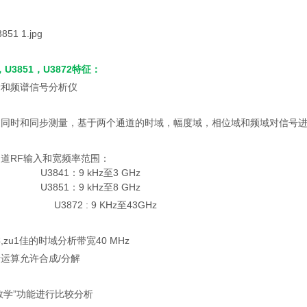
，U3851，U3872特征：
量和频谱信号分析仪
过同时和同步测量，基于两个通道的时域，幅度域，相位域和频域对信号进
通道RF输入和宽频率范围：
1：9 kHz至3 GHz
1：9 kHz至8 GHz
72 : 9 KHz至43GHz
,zu1佳的时域分析带宽40 MHz
量运算允许合成/分解
X数学”功能进行比较分析