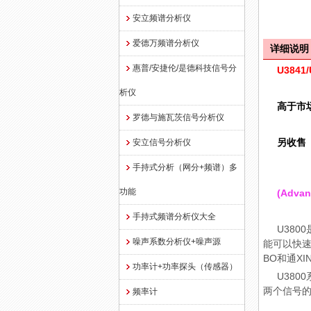
安立频谱分析仪
爱德万频谱分析仪
详细说明
惠普/安捷伦/是德科技信号分
U384
析仪
高于市
罗德与施瓦茨信号分析仪
另收售
安立信号分析仪
手持式分析（网分+频谱）多
功能
(Adva
手持式频谱分析仪大全
U38
噪声系数分析仪+噪声源
能可以快速
BO和通XI
功率计+功率探头（传感器）
U380
两个信号的
频率计