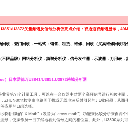
1/U3851/U3872矢量频谱及信号分析仪亮点介绍：双通道双频谱显示，4
场回收，登门回收，
一站式：销售、租赁、维修、回收（买卖维修回收结
（不限品牌）
网络分析仪，频谱分析仪，信号发生器，示波器，万用表，
nce）日本爱德万U3841/U3851.U3872跨域分析器
00是业界第YI个计量工具，可以在一台仪器中对两个高频信号进行相位测
，ZHUN确地检测由电路间干扰或无线电波反射引起的JIE收问题，从而使
N等应用的LI想选择。
0系列利用新的“ X Math”（发音为“ cross math”）功能来比较分
波形，使操作员一目了然地看到信号之间的相位差。此外，U3800系列