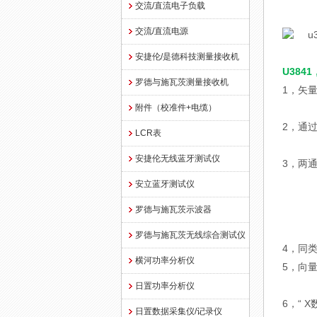
交流/直流电子负载
交流/直流电源
安捷伦/是德科技测量接收机
U3841
罗德与施瓦茨测量接收机
1，矢
附件（校准件+电缆）
2，通
LCR表
安捷伦无线蓝牙测试仪
3，两
U384
安立蓝牙测试仪
U385
罗德与施瓦茨示波器
U38
罗德与施瓦茨无线综合测试仪
4，同类
横河功率分析仪
5，向
日置功率分析仪
6，“ 
日置数据采集仪/记录仪