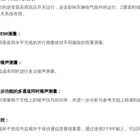
车的逆变器采用高压开关运行，这会影响车辆电气组件的运行。2通道时
的关系很有用。
EMI测量：
用垂直和水平天线的并行测量或对不同频段的双重测量。
时噪声测量：
低成本同时进行多点噪声测量。
同步功能的多通道同时噪声测量：
时测量每个天线上的噪声信号的功率，并进一步分析与参考天线上检测到
监控：
和干扰信号监视对于保持通信质量很重要。通过使用2个RF输入，可以同时监视高达