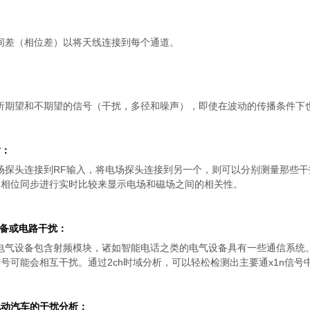
：
间差（相位差）以将天线连接到每个通道。
：
析期望和不期望的信号（干扰，多径和噪声），即使在波动的传播条件下
射：
场探头连接到RF输入，将电场探头连接到另一个，则可以分别测量那些
的相位同步进行实时比较来显示电场和磁场之间的相关性。
设备或电路干扰：
电气设备包含射频模块，诸如智能电话之类的电气设备具有一些通信系统
号可能会相互干扰。通过2ch时域分析，可以轻松检测出主要通x1n信号
电动汽车的干扰分析：