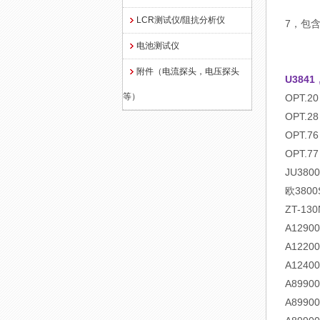
LCR测试仪/阻抗分析仪
7，包含
电池测试仪
附件（电流探头，电压探头
U3841
等）
OPT
OPT.
OPT.
OPT.
JU3
欧38
ZT-1
A129
A122
A124
A899
A899