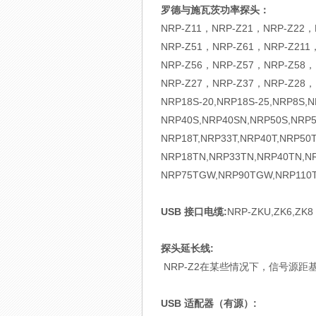
罗德与施瓦茨功率探头：
NRP-Z11，NRP-Z21，NRP-Z22，
NRP-Z51，NRP-Z61，NRP-Z211
NRP-Z56，NRP-Z57，NRP-Z58，
NRP-Z27，NRP-Z37，NRP-Z28，
NRP18S-20,NRP18S-25,NRP8S,
NRP40S,NRP40SN,NRP50S,NRP5
NRP18T,NRP33T,NRP40T,NRP50T
NRP18TN,NRP33TN,NRP40TN,N
NRP75TGW,NRP90TGW,NRP110
USB 接口电缆:
NRP-ZKU,ZK6,ZK8
探头延长线:
NRP-Z2在某些情况下，信号源距
USB 适配器（有源）: